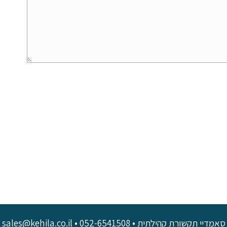
סאמדיי תקשורת קהילתית • sales@kehila.co.il • 052-6541508