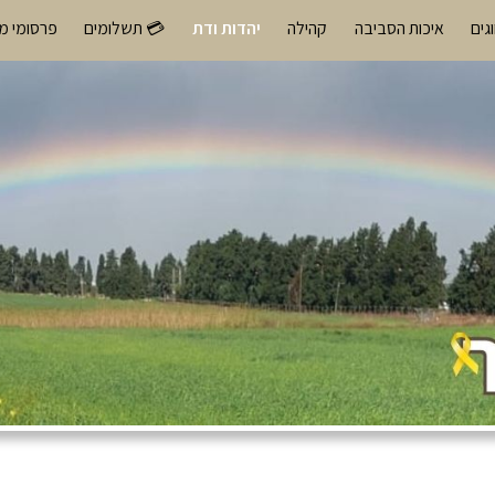
גים
איכות הסביבה
קהילה
יהדות ודת
💳 תשלומים
פרסומי מ