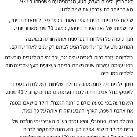
זאב רוזין, לימים בעלה, הגיע מגרמניה עם משפחתו ב 1937.
מאוחר יותר הם עברתו את שמם לרוזן.
שניהם למדו יחד בבית הספר היסודי בכפר מל"ל ומאז היו ביחד,
עד שמותו של זאב הפריד ביניהם, כמעט 70 שנה מאוחר יותר.
חנה סיפרה על הילדות הספרטנית אותה חוותה במושבה
המתגבשת, על כך שחשמל הגיע לביתם רק שנים לאחר שהוקם.
בילדותה עזרה רבות לאביה שהיה נגר, וכך נהייתה לנגרית מוכשרת
בפני עצמה. עשרות שנים נשמרו בביתה צעצועים מעץ שהכינה חנה
לילדיה במו ידיה.
חינוך ילדים היה לחנה אהבה גדולה ושליחות. היא למדה בסמינר
לוינסקי בתל אביב והיתה לגננת נערצת ברמתיים קרוב ל 40 שנים.
היא נודעה בפי כמעט כולם כ "חנה הגננת". הילדים שאבו ממנה
את אהבת השפה, הארץ והטבע והוקירו אותה על כך מאד.
היה לה זיכרון פנומנלי, והיא זכרה בע"פ תאריכי ימי הולדת של
רבים מהילדים שהיו אצלה בגן. היא נהגה להתקשר לרבים