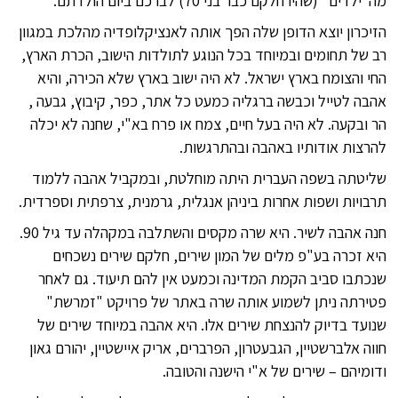
מה"ילדים" (שהיו חלקם כבר בני 70) לברכם ביום הולדתם.
הזיכרון יוצא הדופן שלה הפך אותה לאנציקלופדיה מהלכת במגוון
רב של תחומים ובמיוחד בכל הנוגע לתולדות הישוב, הכרת הארץ,
החי והצומח בארץ ישראל. לא היה ישוב בארץ שלא הכירה, והיא
אהבה לטייל וכבשה ברגליה כמעט כל אתר, כפר, קיבוץ, גבעה ,
הר ובקעה. לא היה בעל חיים, צמח או פרח בא"י, שחנה לא יכלה
להרצות אודותיו באהבה ובהתרגשות.
שליטתה בשפה העברית היתה מוחלטת, ובמקביל אהבה ללמוד
תרבויות ושפות אחרות ביניהן אנגלית, גרמנית, צרפתית וספרדית.
חנה אהבה לשיר. היא שרה מקסים והשתלבה במקהלה עד גיל 90.
היא זכרה בע"פ מלים של המון שירים, חלקם שירים נשכחים
שנכתבו סביב הקמת המדינה וכמעט אין להם תיעוד. גם לאחר
פטירתה ניתן לשמוע אותה שרה באתר של פרויקט "זמרשת"
שנועד בדיוק להנצחת שירים אלו. היא אהבה במיוחד שירים של
חווה אלברשטיין, הגבעטרון, הפרברים, אריק איישטיין, יהורם גאון
ודומיהם – שירים של א"י הישנה והטובה.