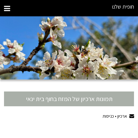
חופית שלנו
תמונות ארכיון של המזח בחוף בית ינאי
ארכיון •
כניסות