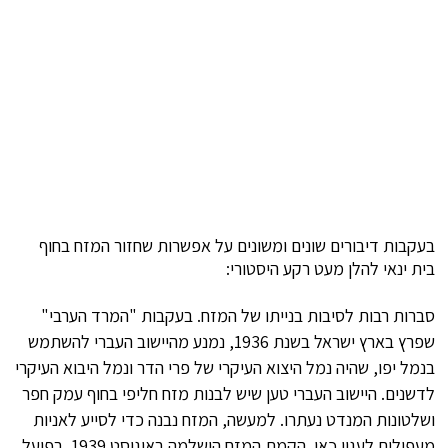
בעקבות דיבורים שונים ומשונים על אפשרות שחזור המזח בחוף
בית ינאי להלן מעט רקע היסטורי:
סברות רבות לסיבות בנייתו של המזח. בעקבות "המרד הערבי"
שפרץ בארץ ישראל בשנת 1936, נמנע מהיישוב העברי להשתמש
בנמל יפו, שהיה נמל היצוא העיקרי של פרי הדר ונמל היבוא העיקרי
לדשנים. היישוב העברי טען שיש לבנות מזח חליפי בחוף עמק חפר
ושלטונות המנדט נעתרו. למעשה, המזח נבנה כדי לסייע לאניות
מעפילים לעגון כאן. הקמת המזח הושלמה באוגוסט 1939. בפועל