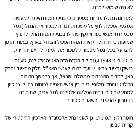
לא היה שימוש למזח.
לאחרונה נתגלו עדויות מספרים כי בניית המזח הייתה למעשה
אמצעי הפעלת לחץ על משפחת זבורה למכור את הנמל ( נמל
מכמורת). אנשי כפר ויתקין שהחלו בבניית המזח החלו להפיץ
שמועות כי זה הולך להיות המזח הפעיל והגדול בארץ, ובאותו הזמן
לחצו על בעלי נמל מכמורת למכור את המעגן לידיים יהודיות.
ב- 20 ביוני 1948 עגנה ליד המזח הזה האנייה אלטלנה, טעונה
בנשק ובציוד צבאי, שיועד ברובו לאנשי האצ"ל. חלק מהציוד נפרק
כאן, למרות התנגדות ממשלת ישראל, אך בהמשך הרוחות
התלהטו והחלו חילופי יריות בין אנשי האנייה לכוחות צה"ל. בניסיון
למנוע שפיכות דמים הפליגה אלטלנה לתל אביב, שם הורה
בן-גוריון להפגיזה והשאר היסטוריה.
חומר רקע ותמונות: גן לאומי נחל אלכסנדר והארכיון ההיסטורי של
קריית טבעון